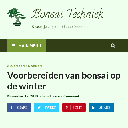
Bonsai Techniek
Kweek je eigen miniatuur boompje
MAIN MENU
ALGEMEEN
/
KWEKEN
Voorbereiden van bonsai op
de winter
November 17, 2018
-
by
-
Leave a Comment
SHARE
TWEET
PIN IT
SHARE