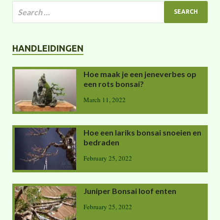
HANDLEIDINGEN
Hoe maak je een jeneverbes op
een rots bonsai?
March 11, 2022
Hoe een lariks bonsai snoeien en
bedraden
February 25, 2022
Juniper Bonsai loof enten
February 25, 2022