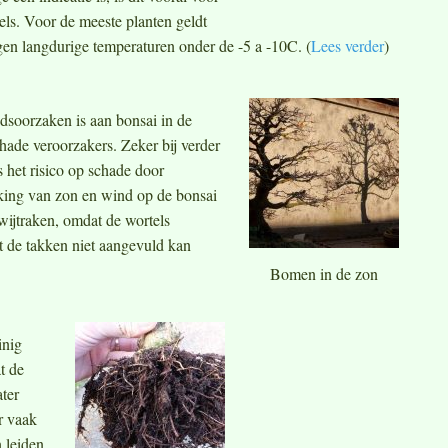
ls. Voor de meeste planten geldt
en langdurige temperaturen onder de -5 a -10C. (
Lees verder
)
odsoorzaken is aan bonsai in de
chade veroorzakers. Zeker bij verder
s het risico op schade door
rking van zon en wind op de bonsai
kwijtraken, omdat de wortels
t de takken niet aangevuld kan
Bomen in de zon
inig
t de
ater
r vaak
 leiden