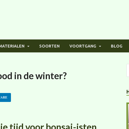
MATERIALEN
SOORTEN
VOORTGANG
BLOG
od in de winter?
HARE
e tijd voor bonsai-isten.