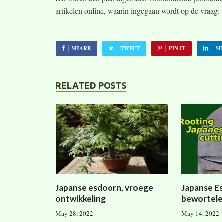
artikelen online, waarin ingegaan wordt op de vraag
SHARE
TWEET
PIN IT
S
RELATED POSTS
Japanse esdoorn, vroege
Japanse E
ontwikkeling
bewortel
May 28, 2022
May 14, 2022