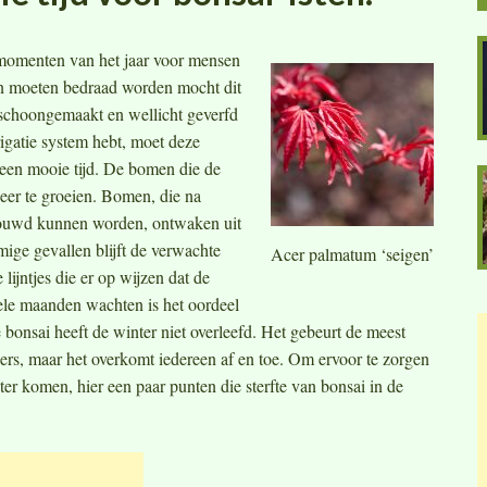
e momenten van het jaar voor mensen
 moeten bedraad worden mocht dit
n schoongemaakt en wellicht geverfd
igatie system hebt, moet deze
een mooie tijd. De bomen die de
eer te groeien. Bomen, die na
chouwd kunnen worden, ontwaken uit
mige gevallen blijft de verwachte
Acer palmatum ‘seigen’
lijntjes die er op wijzen dat de
ele maanden wachten is het oordeel
bonsai heeft de winter niet overleefd. Het gebeurt de meest
ers, maar het overkomt iedereen af en toe. Om ervoor te zorgen
r komen, hier een paar punten die sterfte van bonsai in de