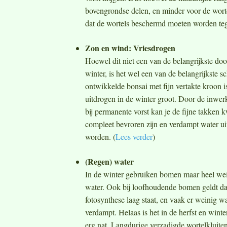
bovengrondse delen, en minder voor de worte
dat de wortels beschermd moeten worden teg
Zon en wind: Vriesdrogen
Hoewel dit niet een van de belangrijkste do
winter, is het wel een van de belangrijkste s
ontwikkelde bonsai met fijn vertakte kroon i
uitdrogen in de winter groot. Door de inwe
bij permanente vorst kan je de fijne takken 
compleet bevroren zijn en verdampt water ui
worden. (
Lees verder
)
(Regen) water
In de winter gebruiken bomen maar heel we
water. Ook bij loofhoudende bomen geldt da
fotosynthese laag staat, en vaak er weinig w
verdampt. Helaas is het in de herfst en winte
erg nat. Langdurige verzadigde wortelkluiten