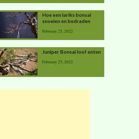
Hoe een lariks bonsai
snoeien en bedraden
February 25, 2022
Juniper Bonsai loof enten
February 25, 2022