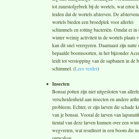
tot zuurstofgebrek bij de wortels, wat ertoe 
leiden dat de wortels afsterven. De afsterven
wortels bieden een broedplek voor allerlei
schimmels en rotting bacteriën. Omdat er in
winter weinig activiteit in de wortels plaats v
kan dit snel verergeren. Daarnaast zijn nat
bepaalde boomsoorten, in het bijzonder Acer
leidt tot verstopping van de sapbanen in d
schimmel. (
Lees verder
)
Insecten
Bonsai potten zijn niet uitgesloten van allerle
verscheidenheid aan insecten en andere arth
probleem. Echter, er zijn larven die schade 
van je bonsai. Vooral de larven van lapsnuit
tiental van deze larven kunnen over een winte
wegvreten, wat resulteert in een boom die in
ontwaken.