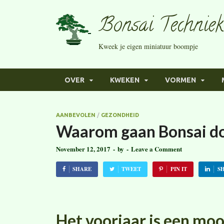
Bonsai Techniek
Kweek je eigen miniatuur boompje
OVER
KWEKEN
VORMEN
AANBEVOLEN
/
GEZONDHEID
Waarom gaan Bonsai do
November 12, 2017
-
by
-
Leave a Comment
SHARE
TWEET
PIN IT
S
Het voorjaar is een mooi