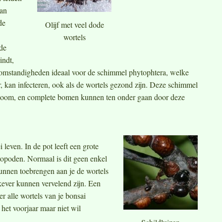
kan
de
Olijf met veel dode
wortels
 de
indt,
te omstandigheden ideaal voor de schimmel phytophtera, welke
, kan infecteren, ook als de wortels gezond zijn. Deze schimmel
e boom, en complete bomen kunnen ten onder gaan door deze
i leven. In de pot leeft een grote
ropoden. Normaal is dit geen enkel
kunnen toebrengen aan je de wortels
kever kunnen vervelend zijn. Een
r alle wortels van je bonsai
 het voorjaar maar niet wil