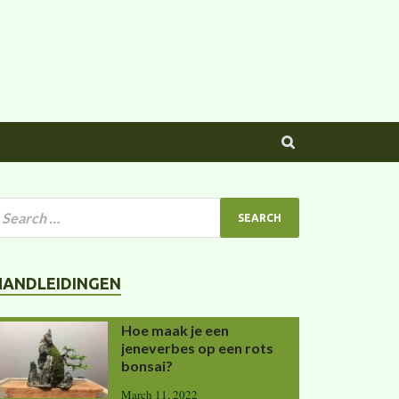
HANDLEIDINGEN
Hoe maak je een
jeneverbes op een rots
bonsai?
March 11, 2022