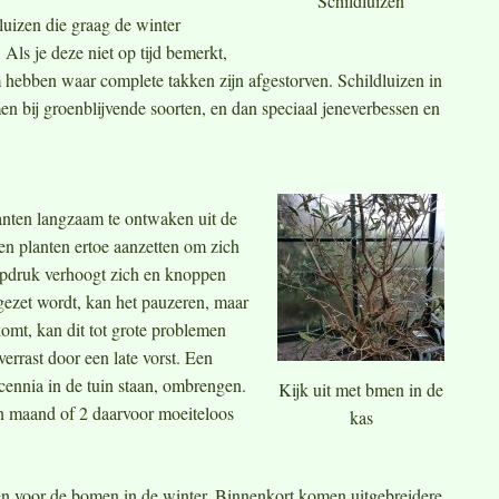
Schildluizen
dluizen die graag de winter
 Als je deze niet op tijd bemerkt,
 hebben waar complete takken zijn afgestorven. Schildluizen in
en bij groenblijvende soorten, en dan speciaal jeneverbessen en
anten langzaam te ontwaken uit de
en planten ertoe aanzetten om zich
sapdruk verhoogt zich en knoppen
 gezet wordt, kan het pauzeren, maar
komt, kan dit tot grote problemen
errast door een late vorst. Een
cennia in de tuin staan, ombrengen.
Kijk uit met bmen in de
en maand of 2 daarvoor moeiteloos
kas
 voor de bomen in de winter. Binnenkort komen uitgebreidere