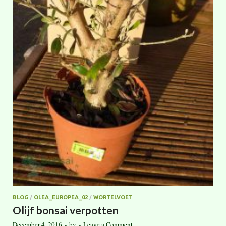
BLOG
/
OLEA_EUROPEA_02
/
WORTELVOET
Olijf bonsai verpotten
December 4, 2016
-
by
-
Leave a Comment