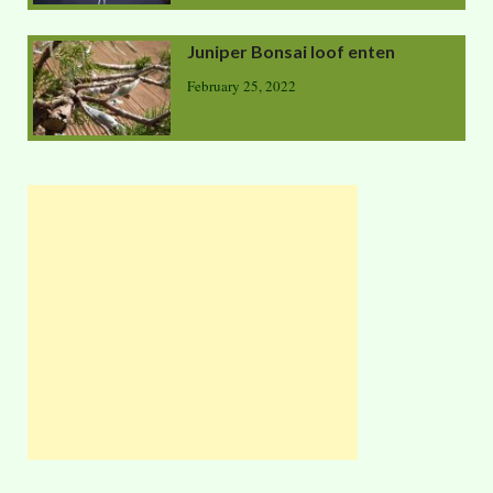
Juniper Bonsai loof enten
February 25, 2022