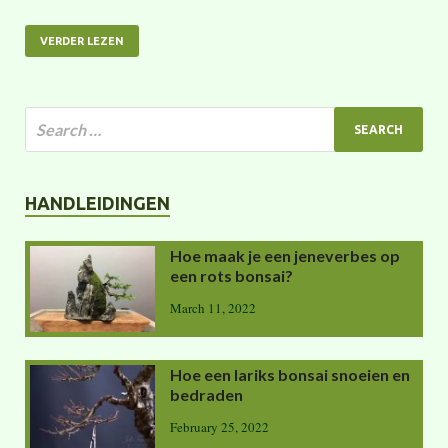
VERDER LEZEN
HANDLEIDINGEN
Hoe maak je een jeneverbes op
een rots bonsai?
March 11, 2022
Hoe een lariks bonsai snoeien en
bedraden
February 25, 2022