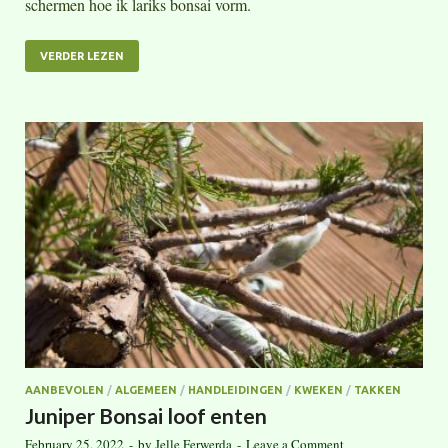
schermen hoe ik lariks bonsai vorm.
VERDER LEZEN
AANBEVOLEN
/
ALGEMEEN
/
HANDLEIDINGEN
/
KWEKEN
/
TAKKEN
Juniper Bonsai loof enten
February 25, 2022
-
by
Jelle Ferwerda
-
Leave a Comment