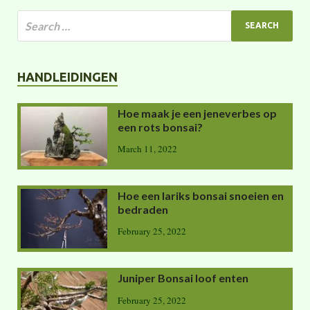
HANDLEIDINGEN
Hoe maak je een jeneverbes op
een rots bonsai?
March 11, 2022
Hoe een lariks bonsai snoeien en
bedraden
February 25, 2022
Juniper Bonsai loof enten
February 25, 2022