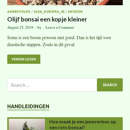
AANBEVOLEN
/
OLEA_EUROPEA_03
/
SNOEIEN
Olijf bonsai een kopje kleiner
August 25, 2019
-
by
-
Leave a Comment
Soms is een boom gewoon niet goed. Dan is het tijd voor
drastische stappen. Zoals in dit geval.
VERDER LEZEN
HANDLEIDINGEN
Hoe maak je een jeneverbes op
een rots bonsai?