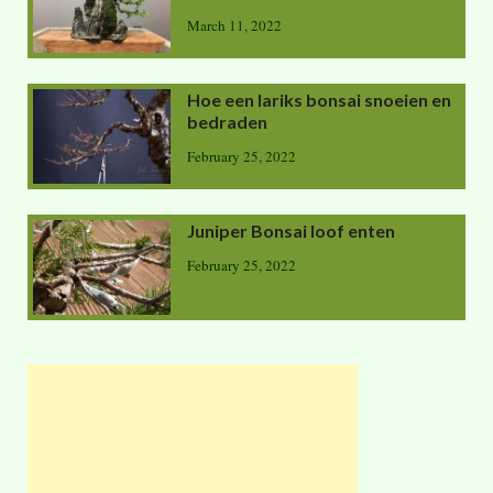
March 11, 2022
Hoe een lariks bonsai snoeien en
bedraden
February 25, 2022
Juniper Bonsai loof enten
February 25, 2022