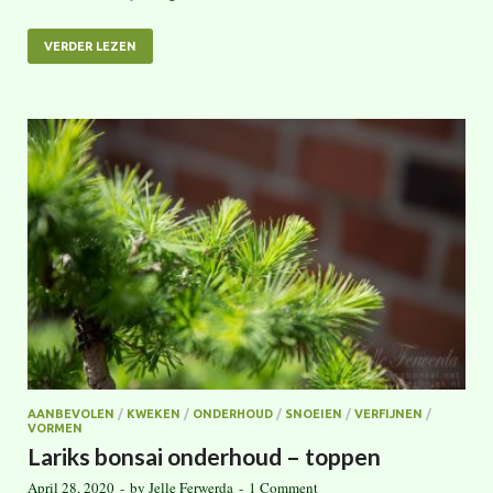
VERDER LEZEN
AANBEVOLEN
/
KWEKEN
/
ONDERHOUD
/
SNOEIEN
/
VERFIJNEN
/
VORMEN
Lariks bonsai onderhoud – toppen
April 28, 2020
-
by
Jelle Ferwerda
-
1 Comment