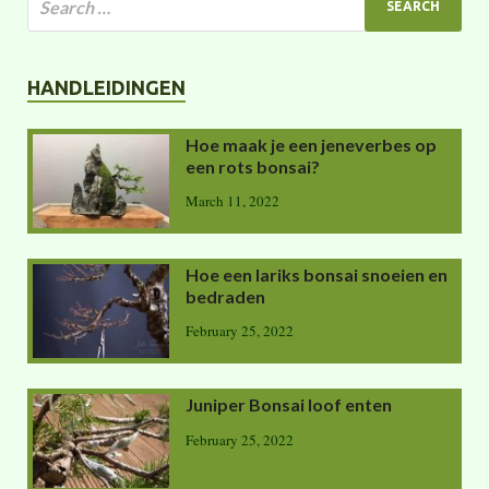
HANDLEIDINGEN
Hoe maak je een jeneverbes op
een rots bonsai?
March 11, 2022
Hoe een lariks bonsai snoeien en
bedraden
February 25, 2022
Juniper Bonsai loof enten
February 25, 2022