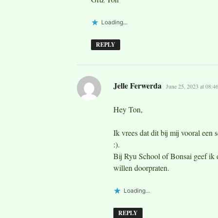
Loading...
REPLY
says:
Jelle Ferwerda
June 25, 2023 at 08:4
Hey Ton,
Ik vrees dat dit bij mij vooral een
:).
Bij Ryu School of Bonsai geef ik 
willen doorpraten.
Loading...
REPLY