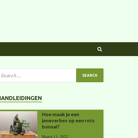
HANDLEIDINGEN
Hoe maak je een
jeneverbes op een rots
bonsai?
March 11, 2022