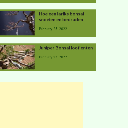
Hoe een lariks bonsai
snoeien en bedraden
February 25, 2022
Juniper Bonsai loof enten
February 25, 2022