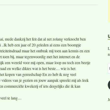
ai, mede dankzij het feit dat al net zolang verknocht ben
 ..Ik heb een jaar of 20 geleden al eens een boompje
L
riciteitsdraad maar het ontbrak mij toen aan kennis en een
n
t toen bij, maar tegenwoordig met het internet en de
rlijk een wereld voor mij open, maar loop nu toch een beetje
raad en welke diktes wat is het beste… wie is het
 het kopen van gereedschap En zo heb ik nog veel
 videos van je gezien en jouw aanpak spreekt mij als leek
n commerciële kwekerij of iets dergelijks die ik kan
 veel te lang…
J