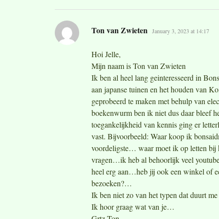
says:
Ton van Zwieten
January 3, 2023 at 14:17
Hoi Jelle,
Mijn naam is Ton van Zwieten
Ik ben al heel lang geinteresseerd in Bons
aan japanse tuinen en het houden van Koi
geprobeerd te maken met behulp van elect
boekenwurm ben ik niet dus daar bleef he
toegankelijkheid van kennis ging er lette
vast. Bijvoorbeeld: Waar koop ik bonsaid
voordeligste… waar moet ik op letten bij
vragen…ik heb al behoorlijk veel youtube
heel erg aan…heb jij ook een winkel of ee
bezoeken?…
Ik ben niet zo van het typen dat duurt me
Ik hoor graag wat van je…
Grtz Ton