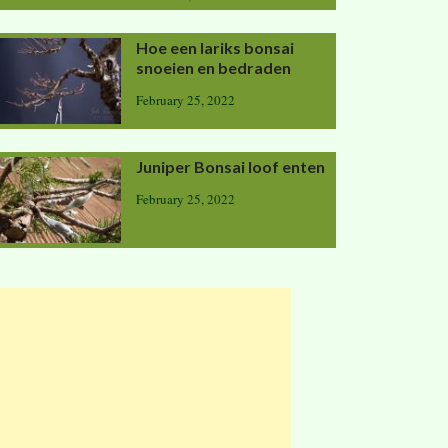
Hoe een lariks bonsai
snoeien en bedraden
February 25, 2022
Juniper Bonsai loof enten
February 25, 2022