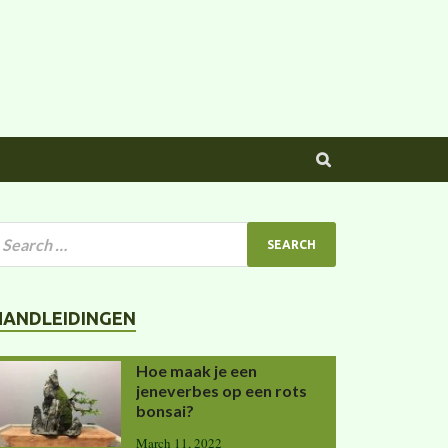
HANDLEIDINGEN
Hoe maak je een
jeneverbes op een rots
bonsai?
March 11, 2022