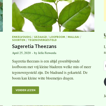
ENKELVOUDIG
/
GEZAAGD
/
LOOFBOOM
/
MALLSAI
/
SOORTEN
/
TEGENOVERGESTELD
Sageretia Theezans
L
n
April 25, 2020
-
by
Jelle Ferwerda
Sageretia theezans is een altijd groenblijvende
loofboom met vrij kleine bladeren welke min of meer
tegenovergesteld zijn. De bladrand is gekarteld. De
boom kan kleine witte bloemetjes dragen.
VERDER LEZEN
J