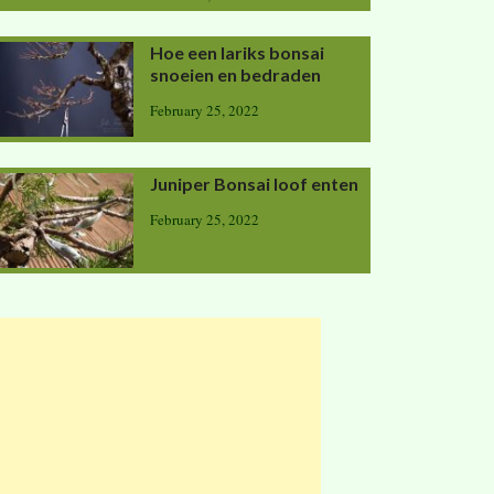
Hoe een lariks bonsai
snoeien en bedraden
February 25, 2022
Juniper Bonsai loof enten
February 25, 2022