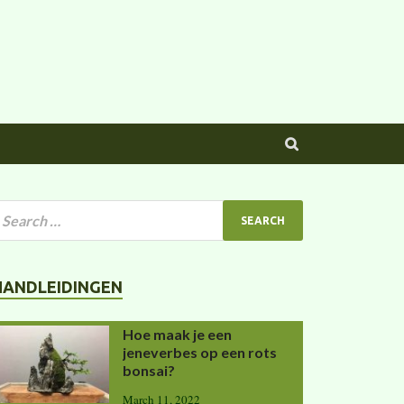
HANDLEIDINGEN
Hoe maak je een
jeneverbes op een rots
bonsai?
March 11, 2022