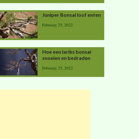
Juniper Bonsai loof enten
February 25, 2022
Hoe een lariks bonsai
snoeien en bedraden
February 25, 2022