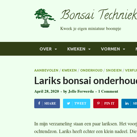
Bonsai Techniek
Kweek je eigen miniatuur boompje
OVER
KWEKEN
VORMEN
AANBEVOLEN
/
KWEKEN
/
ONDERHOUD
/
SNOEIEN
/
VERFI
Lariks bonsai onderhou
April 28, 2020
-
by
Jelle Ferwerda
-
1 Comment
SHARE
TWEET
PIN IT
S
In mijn verzameling staan een paar lariksen. Het voor
ochtendzon. Lariks heeft echter een klein nadeel. D