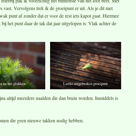
n. Hierbij pak ik voorzichtig het binnenste van het loof beet. Met
 vast. Vervolgens trek ik de groeipunt er uit. Als je dit met
wak punt af zonder dat er voor de rest iets kapot gaat. Hiermee
bij het punt daar de tak dat jaar uitgelopen is: Vlak achter de
x na het plukken
Lariks uitgebroken groeipunt
ijna altijd meerdere naalden die dan bruin worden. Inmiddels is
bomen die geen nieuwe takken nodig hebben.