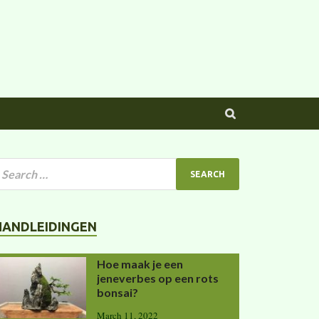
HANDLEIDINGEN
Hoe maak je een
jeneverbes op een rots
bonsai?
March 11, 2022