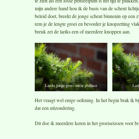
te zien als een losse penseelpunt is het tijd te plukke
mijn andere hand hou ik de basis van de scheut lichtjes
beleid doet, breekt de jonge scheut binnenin op een z
rem je de lengte groei en bevorder je knopzetting vlak 
breuk zet de lariks een of meerdere knoppen aan.
Lariks jonge groei om te plukken
Lari
Het vraagt wel enige oefening. In het begin brak ik b
dat een uitzondering.
Dit doe ik meerdere keren in het groeiseizoen voor 