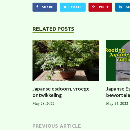
SHARE
TWEET
PIN IT
S
RELATED POSTS
Japanse esdoorn, vroege
Japanse E
ontwikkeling
bewortel
May 28, 2022
May 14, 2022
PREVIOUS ARTICLE