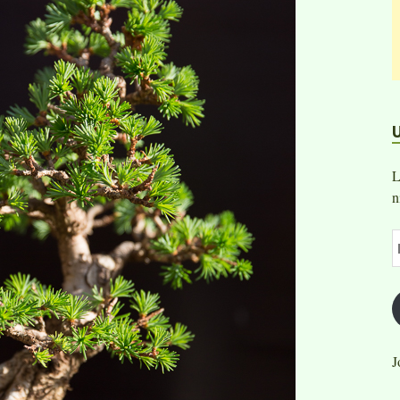
L
n
J