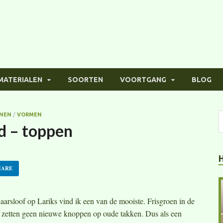
MATERIALEN
SOORTEN
VOORTGANG
BLOG
JNEN
/
VORMEN
d – toppen
HARE
jaarsloof op Lariks vind ik een van de mooiste. Frisgroen in de
ie zetten geen nieuwe knoppen op oude takken. Dus als een