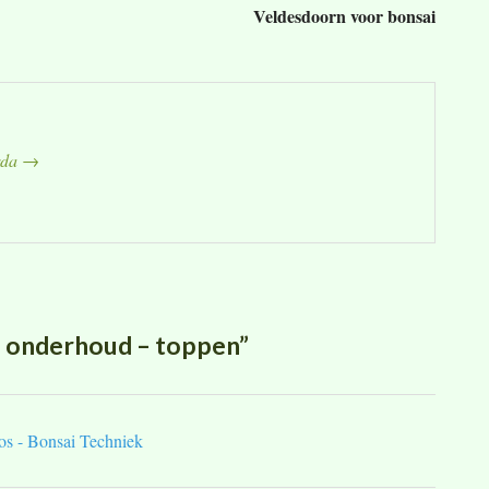
Veldesdoorn voor bonsai
erda
→
 onderhoud – toppen”
bos - Bonsai Techniek