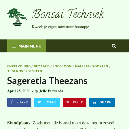
Bonsai Techniek
Kweek je eigen miniatuur boompje
MAIN MENU
ENKELVOUDIG
/
GEZAAGD
/
LOOFBOOM
/
MALLSAI
/
SOORTEN
/
TEGENOVERGESTELD
Sageretia Theezans
April 25, 2020
-
by
Jelle Ferwerda
SHARE
TWEET
PIN IT
SHARE
Standplaats
. Zoals met alle bonsai moet deze boom zoveel