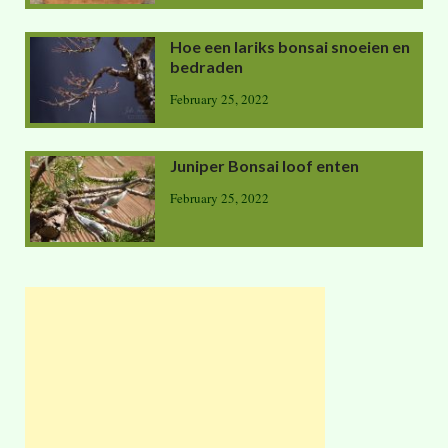
Hoe een lariks bonsai snoeien en
bedraden
February 25, 2022
Juniper Bonsai loof enten
February 25, 2022