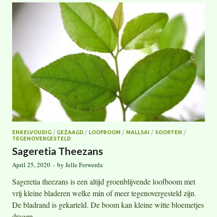
ENKELVOUDIG
/
GEZAAGD
/
LOOFBOOM
/
MALLSAI
/
SOORTEN
/
TEGENOVERGESTELD
Sageretia Theezans
April 25, 2020
-
by
Jelle Ferwerda
Sageretia theezans is een altijd groenblijvende loofboom met
vrij kleine bladeren welke min of meer tegenovergesteld zijn.
De bladrand is gekarteld. De boom kan kleine witte bloemetjes
dragen.