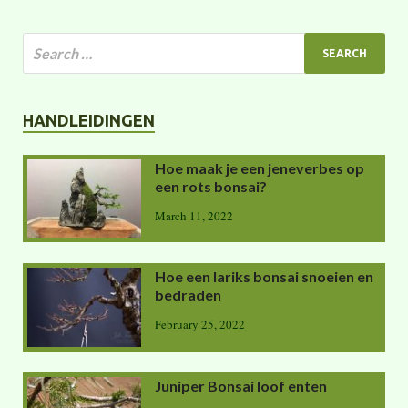
HANDLEIDINGEN
Hoe maak je een jeneverbes op
een rots bonsai?
March 11, 2022
Hoe een lariks bonsai snoeien en
bedraden
February 25, 2022
Juniper Bonsai loof enten