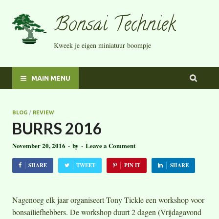
Bonsai Techniek
Kweek je eigen miniatuur boompje
MAIN MENU
BLOG
/
REVIEW
BURRS 2016
November 20, 2016
-
by
-
Leave a Comment
SHARE
TWEET
PIN IT
SHARE
Nagenoeg elk jaar organiseert Tony Tickle een workshop voor
bonsailiefhebbers. De workshop duurt 2 dagen (Vrijdagavond