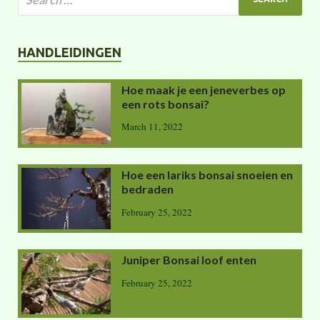
HANDLEIDINGEN
Hoe maak je een jeneverbes op
een rots bonsai?
March 11, 2022
Hoe een lariks bonsai snoeien en
bedraden
February 25, 2022
Juniper Bonsai loof enten
February 25, 2022