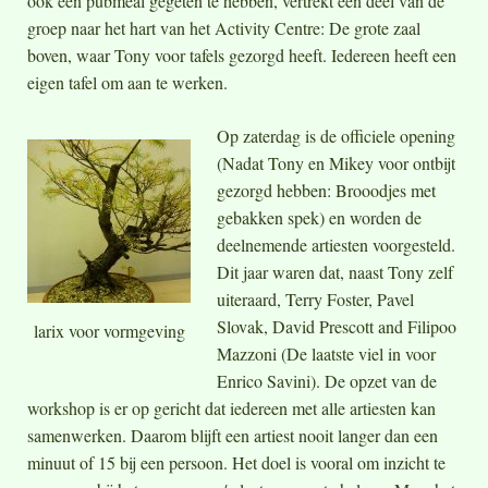
ook een pubmeal gegeten te hebben, vertrekt een deel van de
groep naar het hart van het Activity Centre: De grote zaal
boven, waar Tony voor tafels gezorgd heeft. Iedereen heeft een
eigen tafel om aan te werken.
Op zaterdag is de officiele opening
(Nadat Tony en Mikey voor ontbijt
gezorgd hebben: Brooodjes met
gebakken spek) en worden de
deelnemende artiesten voorgesteld.
Dit jaar waren dat, naast Tony zelf
uiteraard, Terry Foster, Pavel
Slovak, David Prescott and Filipoo
larix voor vormgeving
Mazzoni (De laatste viel in voor
Enrico Savini). De opzet van de
workshop is er op gericht dat iedereen met alle artiesten kan
samenwerken. Daarom blijft een artiest nooit langer dan een
minuut of 15 bij een persoon. Het doel is vooral om inzicht te