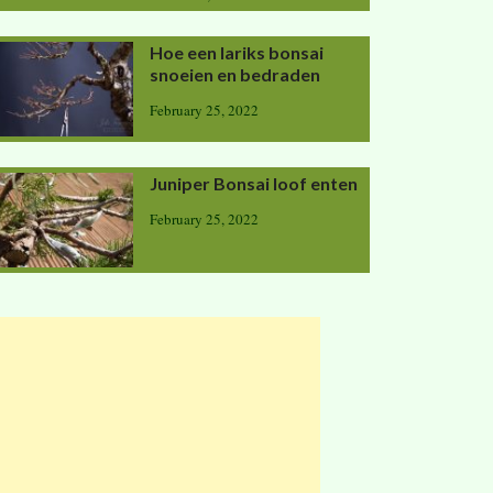
Hoe een lariks bonsai
snoeien en bedraden
February 25, 2022
Juniper Bonsai loof enten
February 25, 2022