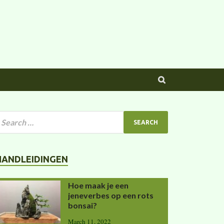
HANDLEIDINGEN
Hoe maak je een
jeneverbes op een rots
bonsai?
March 11, 2022