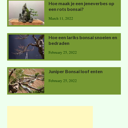
Hoe maak je een jeneverbes op
een rots bonsai?
March 11, 2022
Hoe een lariks bonsai snoeien en
bedraden
February 25, 2022
Juniper Bonsai loof enten
February 25, 2022