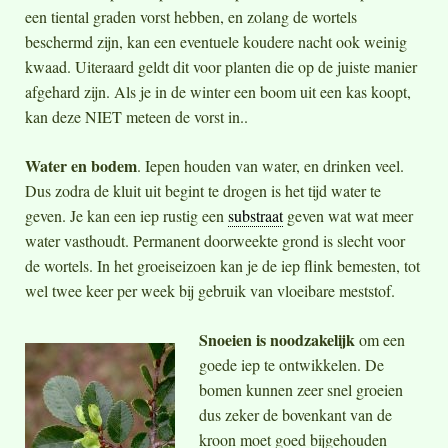
een tiental graden vorst hebben, en zolang de wortels
beschermd zijn, kan een eventuele koudere nacht ook weinig
kwaad. Uiteraard geldt dit voor planten die op de juiste manier
afgehard zijn. Als je in de winter een boom uit een kas koopt,
kan deze NIET meteen de vorst in..
Water en bodem
. Iepen houden van water, en drinken veel.
Dus zodra de kluit uit begint te drogen is het tijd water te
geven. Je kan een iep rustig een
substraat
geven wat wat meer
water vasthoudt. Permanent doorweekte grond is slecht voor
de wortels. In het groeiseizoen kan je de iep flink bemesten, tot
wel twee keer per week bij gebruik van vloeibare meststof.
Snoeien is noodzakelijk
om een
goede iep te ontwikkelen. De
bomen kunnen zeer snel groeien
dus zeker de bovenkant van de
kroon moet goed bijgehouden