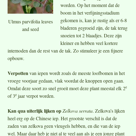
worden. Op het moment dat de
boom in het verfijningsstadium
gekomen is, kan je rustig als er 6-8
Ulmus parvifolia leaves
bladeren gegroeid zijn, de tak terug
and seed
snoeien tot 2 blaadjes. Deze zijn
kleiner en hebben veel kortere
internoden dan de rest van de tak. Zo stimuleer je een fijnere
opbouw.
Verpotten
van iepen wordt zoals de meeste loofbomen in het
vroege voorjaar gedaan, vlak voordat de knoppen open gaan.
e
Omdat deze soort zo snel groeit moet deze plant meestal elk 2
e
of 3
jaar verpot worden.
Kan qua uiterlijk lijken op
Zelkova serrata
. Zelkova’s lijken
heel erg op de Chinese iep. Het grootste verschil is dat de
zaden van zelkova geen vleugels hebben, en die van de iep
wel. Maar daar heb je niet al te veel aan als je een jonge plant