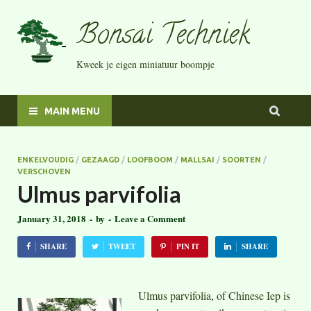
Bonsai Techniek
Kweek je eigen miniatuur boompje
MAIN MENU
ENKELVOUDIG
/
GEZAAGD
/
LOOFBOOM
/
MALLSAI
/
SOORTEN
/
VERSCHOVEN
Ulmus parvifolia
January 31, 2018
-
by
-
Leave a Comment
SHARE
TWEET
PIN IT
SHARE
Ulmus parvifolia, of Chinese Iep is