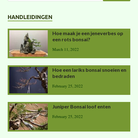
HANDLEIDINGEN
Hoe maak je een jeneverbes op
een rots bonsai?
March 11, 2022
Hoe een lariks bonsai snoeien en
bedraden
February 25, 2022
Juniper Bonsai loof enten
February 25, 2022