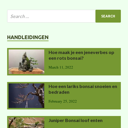
HANDLEIDINGEN
Hoe maak je een jeneverbes op
een rots bonsai?
March 11, 2022
Hoe een lariks bonsai snoeien en
bedraden
February 25, 2022
Juniper Bonsai loof enten