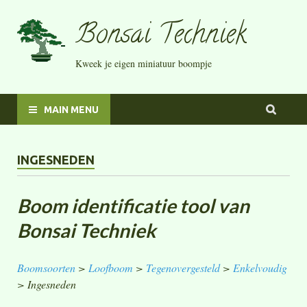
Bonsai Techniek
Kweek je eigen miniatuur boompje
MAIN MENU
INGESNEDEN
Boom identificatie tool van
Bonsai Techniek
Boomsoorten
>
Loofboom
>
Tegenovergesteld
>
Enkelvoudig
> Ingesneden