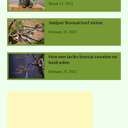
March 11, 2022
Juniper Bonsai loof enten
February 25, 2022
Hoe een lariks bonsai snoeien en
bedraden
February 25, 2022