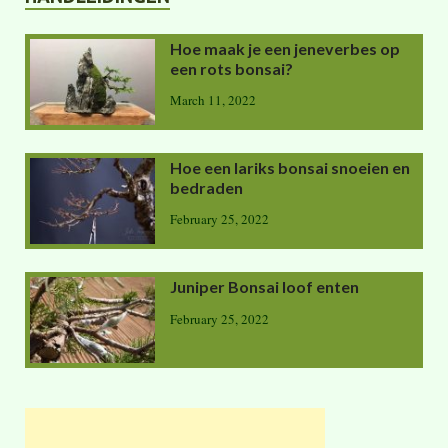
Hoe maak je een jeneverbes op
een rots bonsai?
March 11, 2022
Hoe een lariks bonsai snoeien en
bedraden
February 25, 2022
Juniper Bonsai loof enten
February 25, 2022