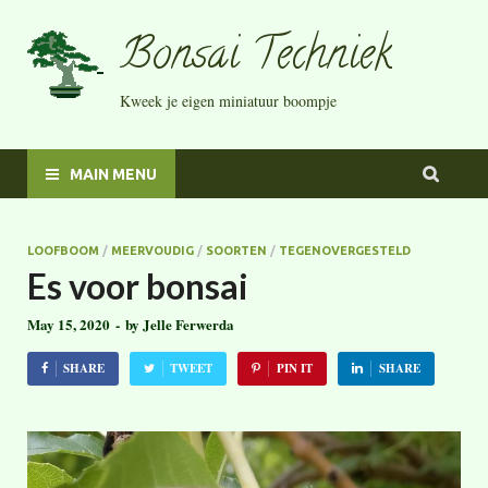
Bonsai Techniek
Kweek je eigen miniatuur boompje
MAIN MENU
LOOFBOOM
/
MEERVOUDIG
/
SOORTEN
/
TEGENOVERGESTELD
Es voor bonsai
May 15, 2020
-
by
Jelle Ferwerda
SHARE
TWEET
PIN IT
SHARE