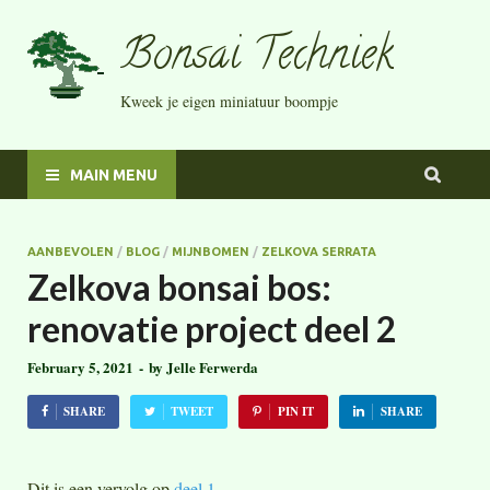
Bonsai Techniek
Kweek je eigen miniatuur boompje
MAIN MENU
AANBEVOLEN
/
BLOG
/
MIJNBOMEN
/
ZELKOVA SERRATA
Zelkova bonsai bos:
renovatie project deel 2
February 5, 2021
-
by
Jelle Ferwerda
SHARE
TWEET
PIN IT
SHARE
Dit is een vervolg op
deel 1