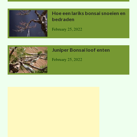
Hoe een lariks bonsai snoeien en
bedraden
February 25, 2022
Juniper Bonsai loof enten
February 25, 2022