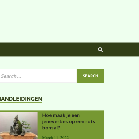
HANDLEIDINGEN
Hoe maak je een
jeneverbes op een rots
bonsai?
March 11, 2022