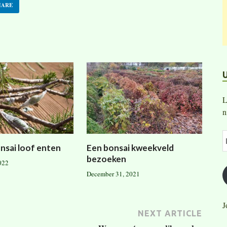
HARE
L
n
nsai loof enten
Een bonsai kweekveld
bezoeken
022
December 31, 2021
J
NEXT ARTICLE