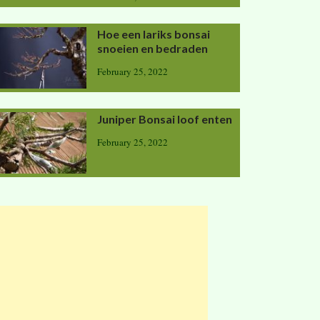
Hoe een lariks bonsai
snoeien en bedraden
February 25, 2022
Juniper Bonsai loof enten
February 25, 2022