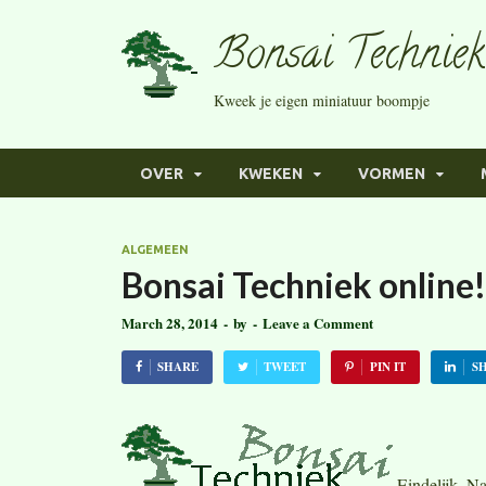
Bonsai Techniek
Kweek je eigen miniatuur boompje
OVER
KWEKEN
VORMEN
ALGEMEEN
Bonsai Techniek online!
March 28, 2014
-
by
-
Leave a Comment
SHARE
TWEET
PIN IT
S
Eindelijk. Na