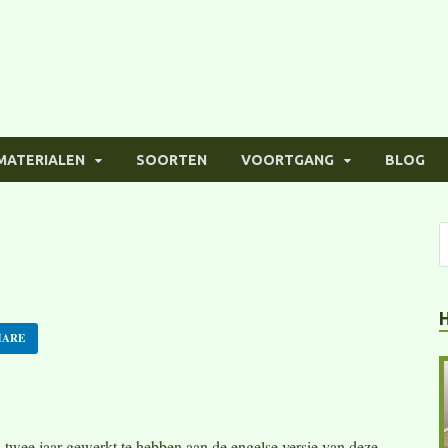
MATERIALEN
SOORTEN
VOORTGANG
BLOG
HARE
 twee jaar gewerkt te hebben aan de engelse versie van deze