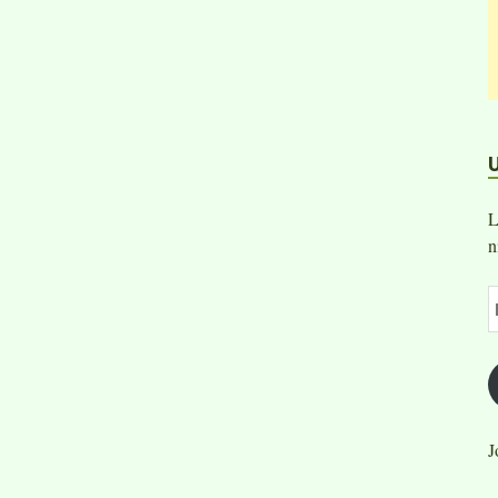
L
n
J