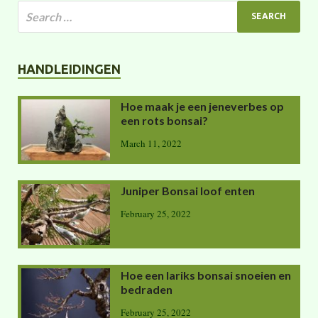
HANDLEIDINGEN
Hoe maak je een jeneverbes op
een rots bonsai?
March 11, 2022
Juniper Bonsai loof enten
February 25, 2022
Hoe een lariks bonsai snoeien en
bedraden
February 25, 2022