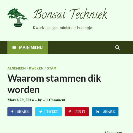
Bonsai Techniek
Kweek je eigen miniatuur boompje
MAIN MENU
ALGEMEEN
/
KWEKEN
/
STAM
Waarom stammen dik
worden
March 29, 2014
-
by
-
1 Comment
SHARE
TWEET
PIN IT
SHARE
Als je een