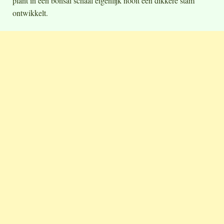
plant in een bonsai schaal eigenlijk nooit een dikkere stam
ontwikkelt.