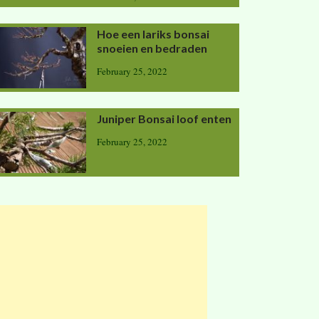
Hoe een lariks bonsai
snoeien en bedraden
February 25, 2022
Juniper Bonsai loof enten
February 25, 2022