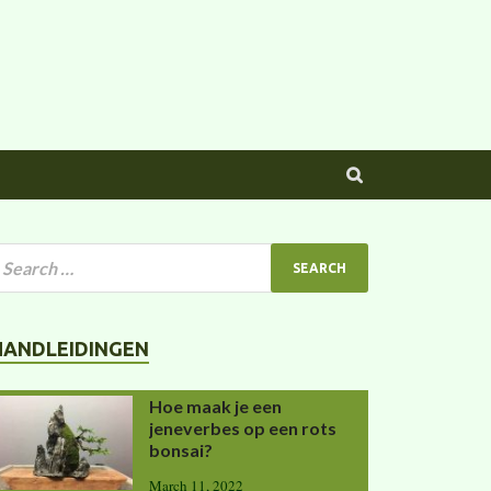
HANDLEIDINGEN
Hoe maak je een
jeneverbes op een rots
bonsai?
March 11, 2022