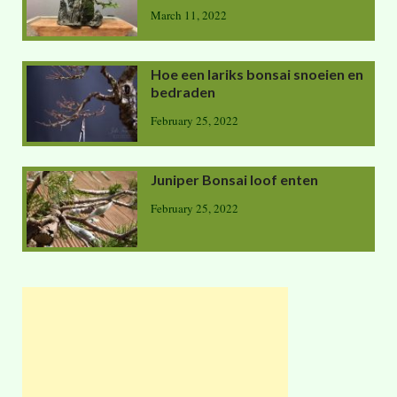
March 11, 2022
Hoe een lariks bonsai snoeien en
bedraden
February 25, 2022
Juniper Bonsai loof enten
February 25, 2022